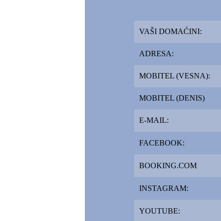
VAŠI DOMAĆINI:
ADRESA:
MOBITEL (VESNA):
MOBITEL (DENIS)
E-MAIL:
FACEBOOK:
BOOKING.COM
INSTAGRAM:
YOUTUBE: